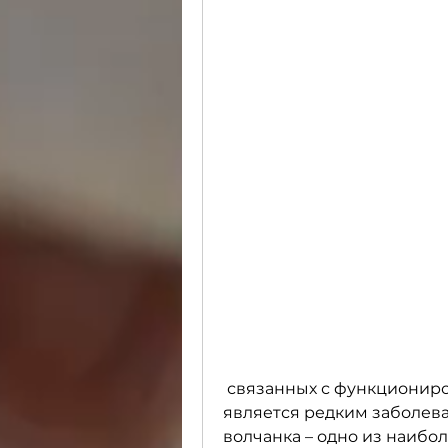
 связанных с функционированием почек. Данная патология 
является редким заболева
волчанка – одно из наибол