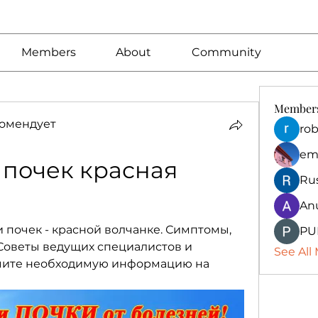
Members
About
Community
Member
омендует
rob
em
почек красная 
Ru
An
 почек - красной волчанке. Симптомы, 
PU
Советы ведущих специалистов и 
See All
чите необходимую информацию на 