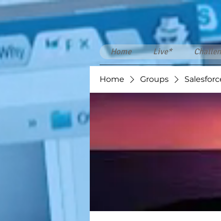
Home
Live*
Challen
Home
Groups
Salesforc