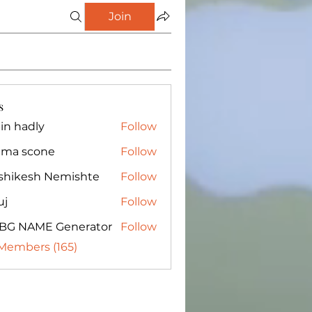
Join
s
in hadly
Follow
ma scone
Follow
shikesh Nemishte
Follow
uj
Follow
BG NAME Generator
Follow
 Members (165)