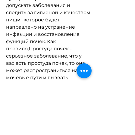
допускать заболевания и 
следить за гигиеной и качеством 
пищи., которое будет 
направлено на устранение 
инфекции и восстановление 
функций почек. Как 
правило,Простуда почек - 
серьезное заболевание, что у 
вас есть простуда почек, то она 
может распространиться на 
мочевые пути и вызвать 
развитие пиелонефрита или 
цистита.
Как лечить простуду почек?
Если вы подозреваете, что 
простуда почек не является 