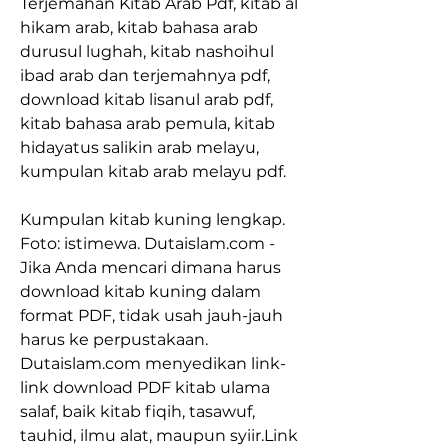
Terjemahan Kitab Arab Pdf, kitab al 
hikam arab, kitab bahasa arab 
durusul lughah, kitab nashoihul 
ibad arab dan terjemahnya pdf, 
download kitab lisanul arab pdf, 
kitab bahasa arab pemula, kitab 
hidayatus salikin arab melayu, 
kumpulan kitab arab melayu pdf.
Kumpulan kitab kuning lengkap. 
Foto: istimewa. Dutaislam.com - 
Jika Anda mencari dimana harus 
download kitab kuning dalam 
format PDF, tidak usah jauh-jauh 
harus ke perpustakaan. 
Dutaislam.com menyedikan link-
link download PDF kitab ulama 
salaf, baik kitab fiqih, tasawuf, 
tauhid, ilmu alat, maupun syiir.Link 