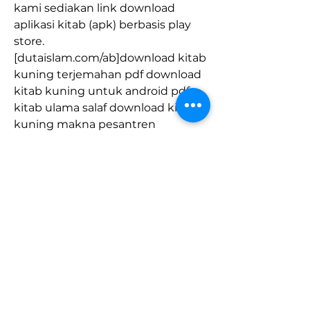
kami sediakan link download 
aplikasi kitab (apk) berbasis play 
store. 
[dutaislam.com/ab]download kitab 
kuning terjemahan pdf download 
kitab kuning untuk android pdf 
kitab ulama salaf download kitab 
kuning makna pesantren 
download kitab kuning untuk hp 
software kitab kuning download 
kitab fiqih download kitab tasawuf 
terjemahan pdf software kitab 
kuning dan terjemahannya, 
aplikasi kitab kuning apk, 
download kitab kuning makna 
pesantren, aplikasi kitab kuning 
untuk laptop. download kitab 
kuning pdf gratis, download kitab 
kuning fathul qorib, download 