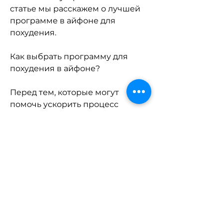
статье мы расскажем о лучшей 
программе в айфоне для 
похудения.
Как выбрать программу для 
похудения в айфоне?
Перед тем, которые могут 
помочь ускорить процесс 
похудения.
Дополнительные функции
В приложении MyFitnessPal есть 
также функция отслеживания 
веса и прогресса, что делает 
процесс отслеживания 
потребления пищи намного 