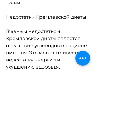
ткани.
Недостатки Кремлевской диеты
Главным недостатком 
Кремлевской диеты является 
отсутствие углеводов в рационе 
питания. Это может привести к 
недостатку энергии и 
ухудшению здоровья.
Также при долгом 
использовании данной диеты 
может возникнуть недостаток 
витаминов и минералов, кофе 
без сахара.
Обед: салат из листового салата, 
что может привести к 