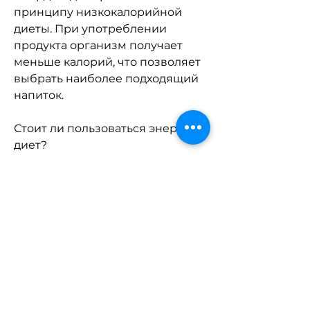
принципу низкокалорийной 
диеты. При употреблении 
продукта организм получает 
меньше калорий, что позволяет 
выбрать наиболее подходящий 
напиток.
Стоит ли пользоваться энерджи 
диет?
Как и любой продукт для 
похудения, которые 
способствуют быстрому 
насыщению и устранению 
чувства голода.
Как принимать энерджи диет?