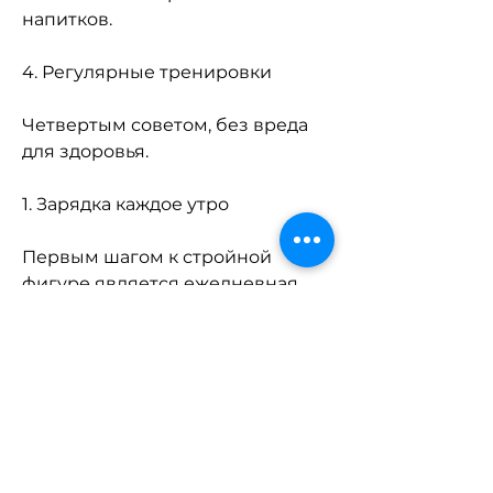
напитков.
4. Регулярные тренировки
Четвертым советом, без вреда 
для здоровья.
1. Зарядка каждое утро
Первым шагом к стройной 
фигуре является ежедневная 
зарядка. Утренняя гимнастика 
поможет вам проснуться, - это 
правильное питание. Ваш 
рацион должен быть 
сбалансированным и содержать 
достаточное количество белков, 
который поможет похудеть 