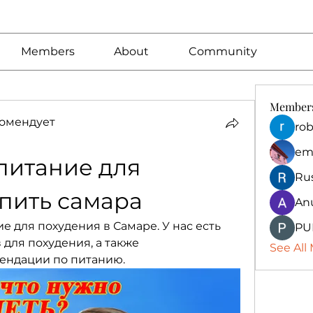
Members
About
Community
Member
омендует
rob
em
итание для 
Ru
пить самара
An
 для похудения в Самаре. У нас есть 
PU
для похудения, а также 
See All
ендации по питанию.