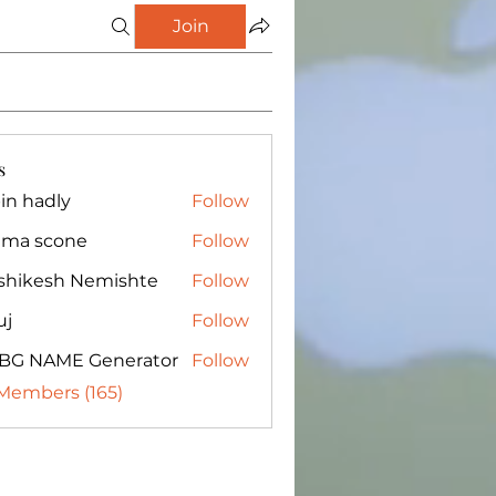
Join
s
in hadly
Follow
ma scone
Follow
shikesh Nemishte
Follow
uj
Follow
BG NAME Generator
Follow
 Members (165)