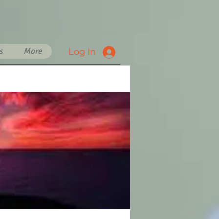
s
More
Log In